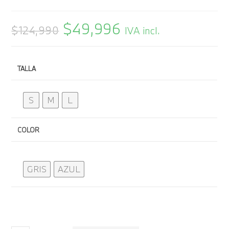
$
49,996
$
124,990
IVA incl.
TALLA
S
M
L
COLOR
GRIS
AZUL