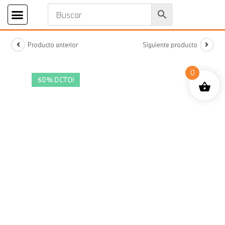
Iniciar sesión
Producto anterior
Siguiente producto
0
60% DCTO!