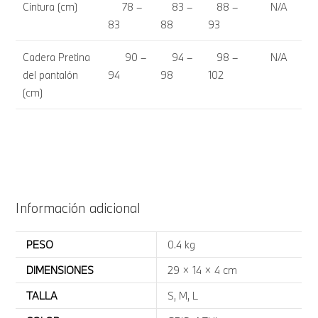
Cintura (cm)
78 –
83 –
88 –
N/A
83
88
93
Cadera Pretina
90 –
94 –
98 –
N/A
del pantalón
94
98
102
(cm)
Información adicional
PESO
0.4 kg
DIMENSIONES
29 × 14 × 4 cm
TALLA
S, M, L