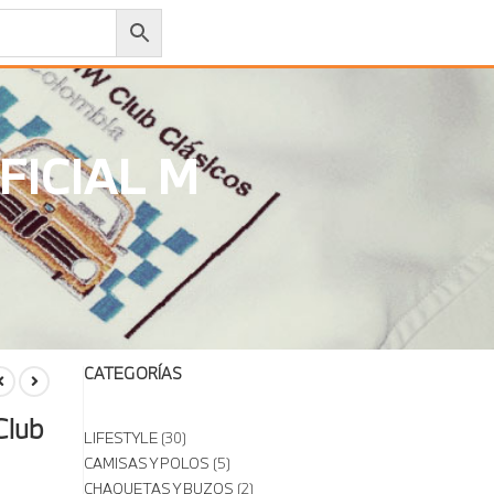
FICIAL M
CATEGORÍAS
Club
LIFESTYLE
30
CAMISAS Y POLOS
5
CHAQUETAS Y BUZOS
2