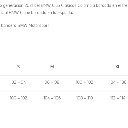
o generación 2021 del BMW Club Clásicos Colombia bordado en el fre
fficial BMW Club» bordado en la espalda.
la bandera BMW Motorsport
S
M
L
XL
92 – 94
96 – 98
100 – 102
104 – 106
100 – 102
104 – 106
108 – 110
112 – 114