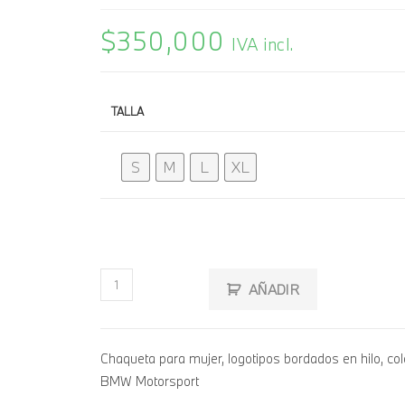
$
350,000
IVA incl.
TALLA
S
M
L
XL
AÑADIR
Chaqueta para mujer, logotipos bordados en hilo, co
BMW Motorsport